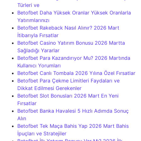
Türleri ve
Betofbet Daha Yüksek Oranlar Yüksek Oranlarla
Yatırımlarınızı
Betofbet Rakeback Nasıl Alınır? 2026 Mart
İtibarıyla Fırsatlar
Betofbet Casino Yatırım Bonusu 2026 Martta
Sağladığı Yararlar
Betofbet Para Kazandırıyor Mu? 2026 Martında
Kullanıcı Yorumları
Betofbet Canlı Tombala 2026 Yılına Özel Fırsatlar
Betofbet Para Çekme Limitleri Faydaları ve
Dikkat Edilmesi Gerekenler
Betofbet Slot Bonusları 2026 Mart En Yeni
Fırsatlar
Betofbet Banka Havalesi 5 Hızlı Adımda Sonuç
Alın
Betofbet Tek Maça Bahis Yap 2026 Mart Bahis
İpuçları ve Stratejiler