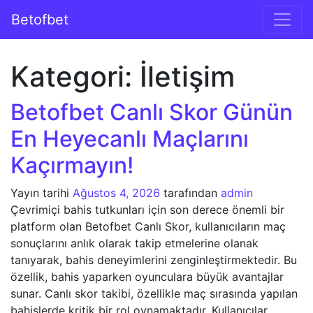
İçeriğe geç
Betofbet
Ana gezinti
Kategori:
İletişim
Betofbet Canlı Skor Günün
En Heyecanlı Maçlarını
Kaçırmayın!
Yayın tarihi
Ağustos 4, 2026
tarafından
admin
Çevrimiçi bahis tutkunları için son derece önemli bir
platform olan Betofbet Canlı Skor, kullanıcıların maç
sonuçlarını anlık olarak takip etmelerine olanak
tanıyarak, bahis deneyimlerini zenginleştirmektedir. Bu
özellik, bahis yaparken oyunculara büyük avantajlar
sunar. Canlı skor takibi, özellikle maç sırasında yapılan
bahislerde kritik bir rol oynamaktadır. Kullanıcılar,