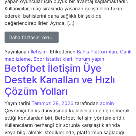
yapan oyuncular için büyük bir avantaj sağlamaktadır.
Kullanıcılar, maç sırasında yaşanan gelişmeleri takip
ederek, bahislerini daha sağlıklı bir şekilde
değerlendirebilirler. Ayrıca, […]
from Betofbet Maç İzle 2026 Yılınd
Daha fazlasını oku…
Yayınlanan
İletişim
Etiketlenen
Bahis Platformları
,
Canlı
maç izleme
,
Spor istatistikleri
Yorum yapın
Betofbet İletişim Üye
Destek Kanalları ve Hızlı
Çözüm Yolları
Yayın tarihi
Temmuz 28, 2026
tarafından
admin
Çevrimiçi bahis dünyasında kullanıcıların en çok merak
ettiği konulardan biri, Betofbet iletişim yöntemleridir.
Kullanıcıların herhangi bir sorunla karşılaştıklarında
veya bilgi almak istediklerinde, platformun sağladığı