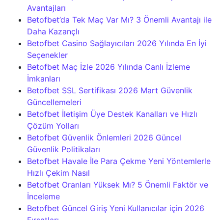
Avantajları
Betofbet’da Tek Maç Var Mı? 3 Önemli Avantajı ile
Daha Kazançlı
Betofbet Casino Sağlayıcıları 2026 Yılında En İyi
Seçenekler
Betofbet Maç İzle 2026 Yılında Canlı İzleme
İmkanları
Betofbet SSL Sertifikası 2026 Mart Güvenlik
Güncellemeleri
Betofbet İletişim Üye Destek Kanalları ve Hızlı
Çözüm Yolları
Betofbet Güvenlik Önlemleri 2026 Güncel
Güvenlik Politikaları
Betofbet Havale İle Para Çekme Yeni Yöntemlerle
Hızlı Çekim Nasıl
Betofbet Oranları Yüksek Mı? 5 Önemli Faktör ve
İnceleme
Betofbet Güncel Giriş Yeni Kullanıcılar için 2026