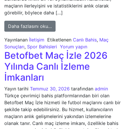
maçların ilerleyişini ve istatistiklerini anlık olarak
görebilir, böylece daha […]
from Betofbet Canlı Skor Günün En 
Daha fazlasını oku…
Yayınlanan
İletişim
Etiketlenen
Canlı Bahis
,
Maç
Sonuçları
,
Spor Bahisleri
Yorum yapın
Betofbet Maç İzle 2026
Yılında Canlı İzleme
İmkanları
Yayın tarihi
Temmuz 30, 2026
tarafından
admin
Türkçe çevrimiçi bahis platformlarından biri olan
Betofbet Maç İzle hizmeti ile futbol maçlarını canlı bir
şekilde takip edebilirsiniz. Bu hizmet, kullanıcıların
maçların anlık gelişmelerini yakından izlemelerine
olanak tanır. Canlı maç izleme imkanı, özellikle bahis