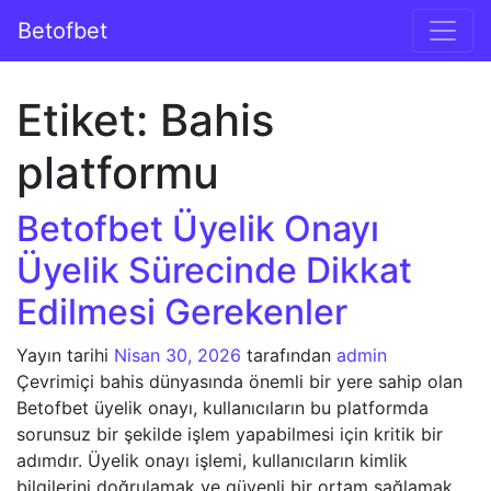
İçeriğe geç
Betofbet
Ana gezinti
Etiket:
Bahis
platformu
Betofbet Üyelik Onayı
Üyelik Sürecinde Dikkat
Edilmesi Gerekenler
Yayın tarihi
Nisan 30, 2026
tarafından
admin
Çevrimiçi bahis dünyasında önemli bir yere sahip olan
Betofbet üyelik onayı, kullanıcıların bu platformda
sorunsuz bir şekilde işlem yapabilmesi için kritik bir
adımdır. Üyelik onayı işlemi, kullanıcıların kimlik
bilgilerini doğrulamak ve güvenli bir ortam sağlamak