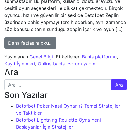
sunmaktadır. Bu platform, kullanıcı dostu arayüzü ve
çeşitli oyun seçenekleri ile dikkat çekmektedir. Birçok
oyuncu, hızlı ve güvenilir bir şekilde Betofbet Zeplin
üzerinden bahis yapmayı tercih ederken, aynı zamanda
söz konusu sitenin sunduğu zengin içerik ve oyun […]
from Betofbet Zeplin Neden Herkes
Daha fazlasını oku…
Yayınlanan
Genel Bilgi
Etiketlenen
Bahis platformu
,
Kayıt İşlemleri
,
Online bahis
Yorum yapın
Ara
Arama:
Son Yazılar
Betofbet Poker Nasıl Oynanır? Temel Stratejiler
ve Taktikler
Betofbet Lightning Roulette Oyna Yeni
Başlayanlar İçin Stratejiler