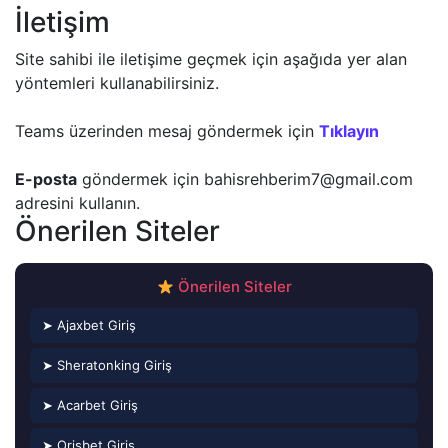
İletişim
Site sahibi ile iletişime geçmek için aşağıda yer alan
yöntemleri kullanabilirsiniz.
Teams üzerinden mesaj göndermek için
Tıklayın
E-posta
göndermek için
bahisrehberim7@gmail.com
adresini kullanın.
Önerilen Siteler
Önerilen Siteler
➤ Ajaxbet Giriş
➤ Sheratonking Giriş
➤ Acarbet Giriş
➤ Orisbet Giriş