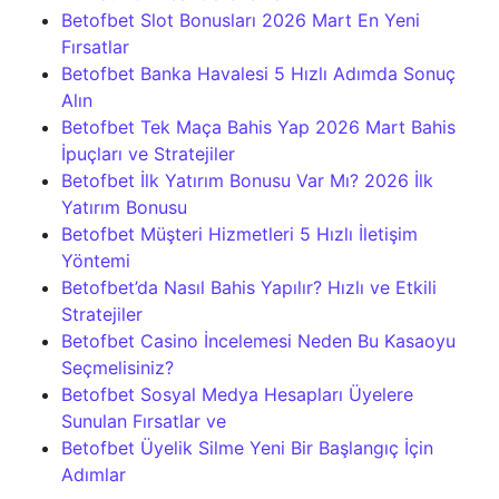
Betofbet Slot Bonusları 2026 Mart En Yeni
Fırsatlar
Betofbet Banka Havalesi 5 Hızlı Adımda Sonuç
Alın
Betofbet Tek Maça Bahis Yap 2026 Mart Bahis
İpuçları ve Stratejiler
Betofbet İlk Yatırım Bonusu Var Mı? 2026 İlk
Yatırım Bonusu
Betofbet Müşteri Hizmetleri 5 Hızlı İletişim
Yöntemi
Betofbet’da Nasıl Bahis Yapılır? Hızlı ve Etkili
Stratejiler
Betofbet Casino İncelemesi Neden Bu Kasaoyu
Seçmelisiniz?
Betofbet Sosyal Medya Hesapları Üyelere
Sunulan Fırsatlar ve
Betofbet Üyelik Silme Yeni Bir Başlangıç İçin
Adımlar