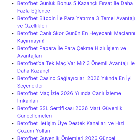
Betofbet Günlük Bonus 5 Kazançlı Fırsat ile Daha
Fazla Eğlence
Betofbet Bitcoin İle Para Yatırma 3 Temel Avantajı
ve Özellikleri
Betofbet Canlı Skor Günün En Heyecanlı Maçlarını
Kaçırmayın!
Betofbet Papara İle Para Çekme Hızlı İşlem ve
Avantajları
Betofbet’da Tek Maç Var Mı? 3 Önemli Avantajı ile
Daha Kazançlı
Betofbet Casino Sağlayıcıları 2026 Yılında En İyi
Seçenekler
Betofbet Maç İzle 2026 Yılında Canlı İzleme
İmkanları
Betofbet SSL Sertifikası 2026 Mart Güvenlik
Güncellemeleri
Betofbet İletişim Üye Destek Kanalları ve Hızlı
Çözüm Yolları
Betofbet Güvenlik Önlemleri 2026 Güncel