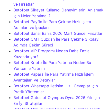
ve Fırsatlar
Betofbet Şikayet Kullanıcı Deneyimlerini Anlamak
İçin Neler Yapılmalı?
Betofbet Payfix İle Para Çekme Hızlı İşlem
Adımları ve İpuçları
Betofbet Sanal Bahis 2026 Mart Güncel Fırsatlar
Betofbet CMT Cüzdan İle Para Çekme 3 Kolay
Adımda Çekim Süreci
Betofbet VIP Programı Neden Daha Fazla
Kazandırıyor?
Betofbet Kripto İle Para Yatırma Neden Bu
Yöntemle Yatırım
Betofbet Papara İle Para Yatırma Hızlı İşlem
Avantajları ve Detaylar
Betofbet Whatsapp İletişim Hızlı Cevaplar İçin
Pratik Yöntemler
Betofbet Gates of Olympus Oyna 2026 Yılı İçin
En İyi Stratejiler