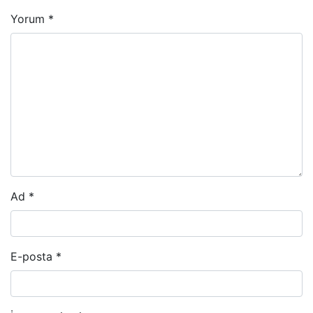
Yorum
*
Ad
*
E-posta
*