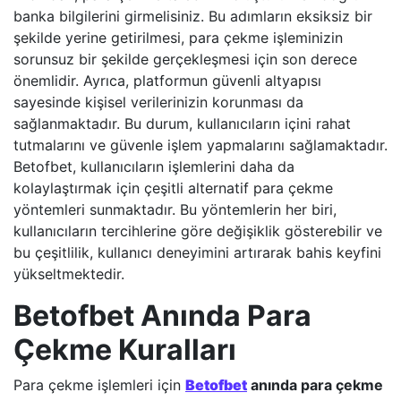
banka bilgilerini girmelisiniz. Bu adımların eksiksiz bir
şekilde yerine getirilmesi, para çekme işleminizin
sorunsuz bir şekilde gerçekleşmesi için son derece
önemlidir. Ayrıca, platformun güvenli altyapısı
sayesinde kişisel verilerinizin korunması da
sağlanmaktadır. Bu durum, kullanıcıların içini rahat
tutmalarını ve güvenle işlem yapmalarını sağlamaktadır.
Betofbet, kullanıcıların işlemlerini daha da
kolaylaştırmak için çeşitli alternatif para çekme
yöntemleri sunmaktadır. Bu yöntemlerin her biri,
kullanıcıların tercihlerine göre değişiklik gösterebilir ve
bu çeşitlilik, kullanıcı deneyimini artırarak bahis keyfini
yükseltmektedir.
Betofbet Anında Para
Çekme Kuralları
Para çekme işlemleri için
Betofbet
anında para çekme