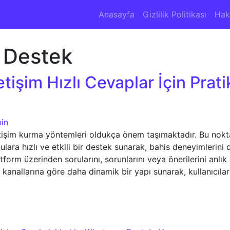
Anasayfa
Gizlilik Politikası
Hak
 Destek
işim Hızlı Cevaplar İçin Prati
in
letişim kurma yöntemleri oldukça önem taşımaktadır. Bu nok
ara hızlı ve etkili bir destek sunarak, bahis deneyimlerini
latform üzerinden sorularını, sorunlarını veya önerilerini anlık
şim kanallarına göre daha dinamik bir yapı sunarak, kullanıcılar
p İletişim Hızlı Cevaplar İçin Pratik Yöntemler