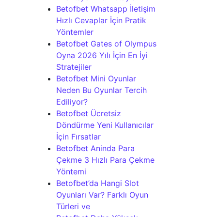
Betofbet Whatsapp İletişim
Hızlı Cevaplar İçin Pratik
Yöntemler
Betofbet Gates of Olympus
Oyna 2026 Yılı İçin En İyi
Stratejiler
Betofbet Mini Oyunlar
Neden Bu Oyunlar Tercih
Ediliyor?
Betofbet Ücretsiz
Döndürme Yeni Kullanıcılar
İçin Fırsatlar
Betofbet Aninda Para
Çekme 3 Hızlı Para Çekme
Yöntemi
Betofbet’da Hangi Slot
Oyunları Var? Farklı Oyun
Türleri ve