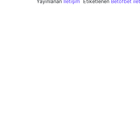
Yayınlanan
İletişim
Etiketlenen
Betofbet ile