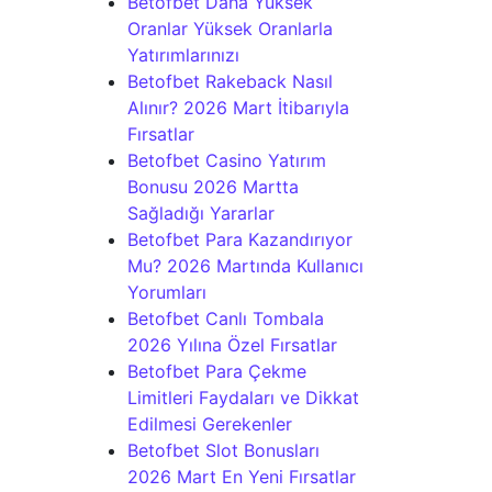
Betofbet Daha Yüksek
Oranlar Yüksek Oranlarla
Yatırımlarınızı
Betofbet Rakeback Nasıl
Alınır? 2026 Mart İtibarıyla
Fırsatlar
Betofbet Casino Yatırım
Bonusu 2026 Martta
Sağladığı Yararlar
Betofbet Para Kazandırıyor
Mu? 2026 Martında Kullanıcı
Yorumları
Betofbet Canlı Tombala
2026 Yılına Özel Fırsatlar
Betofbet Para Çekme
Limitleri Faydaları ve Dikkat
Edilmesi Gerekenler
Betofbet Slot Bonusları
2026 Mart En Yeni Fırsatlar