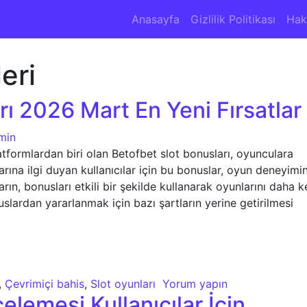
Anasayfa
Gizlilik Politikası
Hak
eri
rı 2026 Mart En Yeni Fırsatlar
min
formlardan biri olan Betofbet slot bonusları, oyunculara
rına ilgi duyan kullanıcılar için bu bonuslar, oyun deneyimin
arın, bonusları etkili bir şekilde kullanarak oyunlarını daha ke
lardan yararlanmak için bazı şartların yerine getirilmesi
nusları 2026 Mart En Yeni Fırsatlar
,
Çevrimiçi bahis
,
Slot oyunları
Yorum yapın
elemesi Kullanıcılar İçin