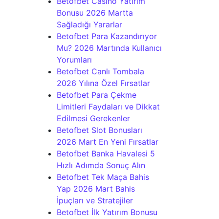
Betofbet Casino Yatırım
Bonusu 2026 Martta
Sağladığı Yararlar
Betofbet Para Kazandırıyor
Mu? 2026 Martında Kullanıcı
Yorumları
Betofbet Canlı Tombala
2026 Yılına Özel Fırsatlar
Betofbet Para Çekme
Limitleri Faydaları ve Dikkat
Edilmesi Gerekenler
Betofbet Slot Bonusları
2026 Mart En Yeni Fırsatlar
Betofbet Banka Havalesi 5
Hızlı Adımda Sonuç Alın
Betofbet Tek Maça Bahis
Yap 2026 Mart Bahis
İpuçları ve Stratejiler
Betofbet İlk Yatırım Bonusu