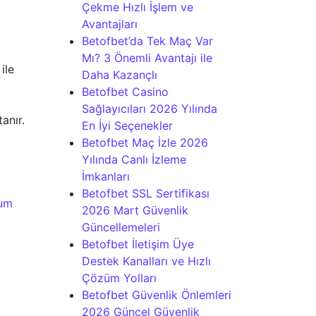
Çekme Hızlı İşlem ve
Avantajları
Betofbet’da Tek Maç Var
Mı? 3 Önemli Avantajı ile
ile
Daha Kazançlı
Betofbet Casino
Sağlayıcıları 2026 Yılında
anır.
En İyi Seçenekler
Betofbet Maç İzle 2026
Yılında Canlı İzleme
İmkanları
Betofbet SSL Sertifikası
um
2026 Mart Güvenlik
Güncellemeleri
Betofbet İletişim Üye
Destek Kanalları ve Hızlı
Çözüm Yolları
Betofbet Güvenlik Önlemleri
2026 Güncel Güvenlik