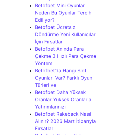
Betofbet Mini Oyunlar
Neden Bu Oyunlar Tercih
Ediliyor?
Betofbet Ücretsiz
Döndürme Yeni Kullanıcılar
İçin Fırsatlar
Betofbet Aninda Para
Çekme 3 Hızlı Para Çekme
Yöntemi
Betofbet’da Hangi Slot
Oyunları Var? Farklı Oyun
Türleri ve
Betofbet Daha Yüksek
Oranlar Yüksek Oranlarla
Yatırımlarınızı
Betofbet Rakeback Nasıl
Alınır? 2026 Mart İtibarıyla
Fırsatlar