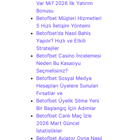
Var Mı? 2026 İlk Yatırım
Bonusu
Betofbet Müşteri Hizmetleri
5 Hızlı İletişim Yöntemi
Betofbet’da Nasıl Bahis
Yapılır? Hızlı ve Etkili
Stratejiler
Betofbet Casino İncelemesi
Neden Bu Kasaoyu
Seçmelisiniz?
Betofbet Sosyal Medya
Hesapları Üyelere Sunulan
Fırsatlar ve
Betofbet Üyelik Silme Yeni
Bir Başlangıç İçin Adımlar
Betofbet Canlı Maç İzle
2026 Mart Güncel
İstatistikler
Betofbet Aviator Oyna Nasıl