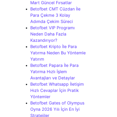
Mart Güncel Fırsatlar
Betofbet CMT Cüzdan İle
Para Çekme 3 Kolay
Adımda Çekim Süreci
Betofbet VIP Programı
Neden Daha Fazla
Kazandırıyor?
Betofbet Kripto İle Para
Yatırma Neden Bu Yöntemle
Yatırım
Betofbet Papara İle Para
Yatırma Hızlı İşlem
Avantajları ve Detaylar
Betofbet Whatsapp İletişim
Hızlı Cevaplar İçin Pratik
Yöntemler
Betofbet Gates of Olympus
Oyna 2026 Yılı İçin En İyi
Stratejiler