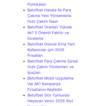
Politikaları
Betofbet Havale İle Para
Çekme Yeni Yöntemlerle
Hızlı Çekim Nasıl
Betofbet Oranları Yüksek
Mı? 5 Önemli Faktör ve
İnceleme
Betofbet Güncel Giriş Yeni
Kullanıcılar için 2026
Fırsatları
Betofbet Para Çekme Süresi
Hızlı Çekim Yöntemleri ve
İpuçları
Betofbet Mobil Uygulama
Var Mı? Kampanya
Fırsatlarını Keşfedin
Betofbet Slot Turnuvası
Heyecan Verici 2026 Slot