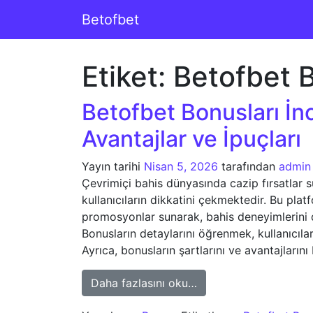
İçeriğe geç
Betofbet
Ana gezinti
Etiket:
Betofbet 
Betofbet Bonusları İnc
Avantajlar ve İpuçları
Yayın tarihi
Nisan 5, 2026
tarafından
admin
Çevrimiçi bahis dünyasında cazip fırsatlar s
kullanıcıların dikkatini çekmektedir. Bu plat
promosyonlar sunarak, bahis deneyimlerini d
Bonusların detaylarını öğrenmek, kullanıcılar
Ayrıca, bonusların şartlarını ve avantajların
from Betofbet Bonusları
Daha fazlasını oku…