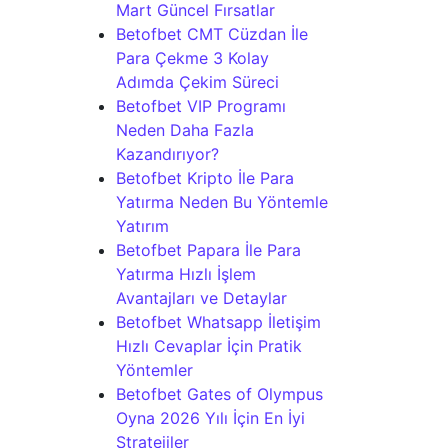
Mart Güncel Fırsatlar
Betofbet CMT Cüzdan İle
Para Çekme 3 Kolay
Adımda Çekim Süreci
Betofbet VIP Programı
Neden Daha Fazla
Kazandırıyor?
Betofbet Kripto İle Para
Yatırma Neden Bu Yöntemle
Yatırım
Betofbet Papara İle Para
Yatırma Hızlı İşlem
Avantajları ve Detaylar
Betofbet Whatsapp İletişim
Hızlı Cevaplar İçin Pratik
Yöntemler
Betofbet Gates of Olympus
Oyna 2026 Yılı İçin En İyi
Stratejiler