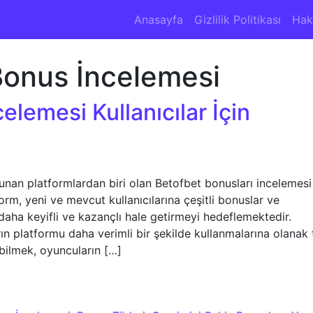
Anasayfa
Gizlilik Politikası
Hak
Bonus İncelemesi
elemesi Kullanıcılar İçin
unan platformlardan biri olan Betofbet bonusları incelemesi 
form, yeni ve mevcut kullanıcılarına çeşitli bonuslar ve
aha keyifli ve kazançlı hale getirmeyi hedeflemektedir.
ın platformu daha verimli bir şekilde kullanmalarına olanak t
ı bilmek, oyuncuların […]
 İncelemesi Kullanıcılar İçin Avantajlar ve İpuçları