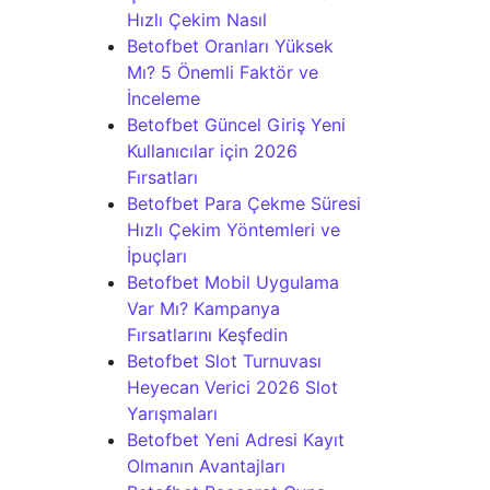
Hızlı Çekim Nasıl
Betofbet Oranları Yüksek
Mı? 5 Önemli Faktör ve
İnceleme
Betofbet Güncel Giriş Yeni
Kullanıcılar için 2026
Fırsatları
Betofbet Para Çekme Süresi
Hızlı Çekim Yöntemleri ve
İpuçları
Betofbet Mobil Uygulama
Var Mı? Kampanya
Fırsatlarını Keşfedin
Betofbet Slot Turnuvası
Heyecan Verici 2026 Slot
Yarışmaları
Betofbet Yeni Adresi Kayıt
Olmanın Avantajları