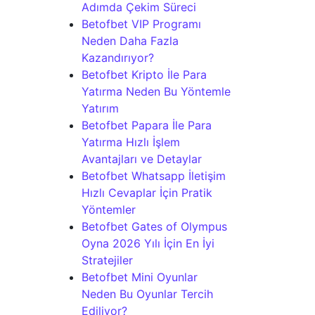
Adımda Çekim Süreci
Betofbet VIP Programı
Neden Daha Fazla
Kazandırıyor?
Betofbet Kripto İle Para
Yatırma Neden Bu Yöntemle
Yatırım
Betofbet Papara İle Para
Yatırma Hızlı İşlem
Avantajları ve Detaylar
Betofbet Whatsapp İletişim
Hızlı Cevaplar İçin Pratik
Yöntemler
Betofbet Gates of Olympus
Oyna 2026 Yılı İçin En İyi
Stratejiler
Betofbet Mini Oyunlar
Neden Bu Oyunlar Tercih
Ediliyor?