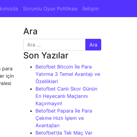
kımızda
Sorumlu Oyun Politikası
İletişim
Ara
Arama:
Son Yazılar
Betofbet Bitcoin İle Para
a para
Yatırma 3 Temel Avantajı ve
er için
Özellikleri
valesi
Betofbet Canlı Skor Günün
En Heyecanlı Maçlarını
Kaçırmayın!
Betofbet Papara İle Para
Çekme Hızlı İşlem ve
Avantajları
Betofbet’da Tek Maç Var