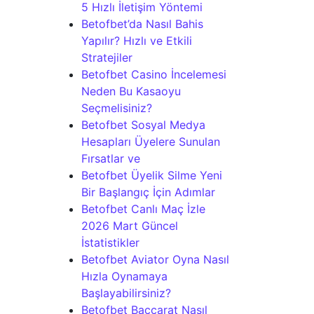
5 Hızlı İletişim Yöntemi
Betofbet’da Nasıl Bahis
Yapılır? Hızlı ve Etkili
Stratejiler
Betofbet Casino İncelemesi
Neden Bu Kasaoyu
Seçmelisiniz?
Betofbet Sosyal Medya
Hesapları Üyelere Sunulan
Fırsatlar ve
Betofbet Üyelik Silme Yeni
Bir Başlangıç İçin Adımlar
Betofbet Canlı Maç İzle
2026 Mart Güncel
İstatistikler
Betofbet Aviator Oyna Nasıl
Hızla Oynamaya
Başlayabilirsiniz?
Betofbet Baccarat Nasıl