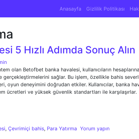
Anasayfa
Gizlilik Politikası
Hak
rma
si 5 Hızlı Adımda Sonuç Alın
min
ntem olan Betofbet banka havalesi, kullanıcıların hesapların
de gerçekleştirmelerini sağlar. Bu işlem, özellikle bahis severl
ri, oyun deneyimini doğrudan etkiler. Kullanıcılar, banka ha
em ücretleri ve yüksek güvenlik standartları ile karşılaşırlar.
avalesi 5 Hızlı Adımda Sonuç Alın
esi
,
Çevrimiçi bahis
,
Para Yatırma
Yorum yapın