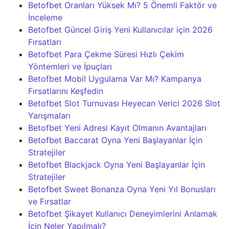
Betofbet Oranları Yüksek Mı? 5 Önemli Faktör ve
İnceleme
Betofbet Güncel Giriş Yeni Kullanıcılar için 2026
Fırsatları
Betofbet Para Çekme Süresi Hızlı Çekim
Yöntemleri ve İpuçları
Betofbet Mobil Uygulama Var Mı? Kampanya
Fırsatlarını Keşfedin
Betofbet Slot Turnuvası Heyecan Verici 2026 Slot
Yarışmaları
Betofbet Yeni Adresi Kayıt Olmanın Avantajları
Betofbet Baccarat Oyna Yeni Başlayanlar İçin
Stratejiler
Betofbet Blackjack Oyna Yeni Başlayanlar İçin
Stratejiler
Betofbet Sweet Bonanza Oyna Yeni Yıl Bonusları
ve Fırsatlar
Betofbet Şikayet Kullanıcı Deneyimlerini Anlamak
İçin Neler Yapılmalı?