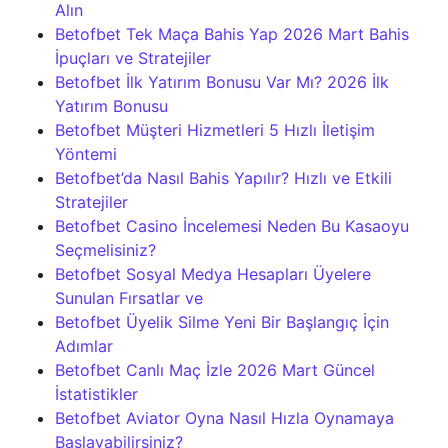
Alın
Betofbet Tek Maça Bahis Yap 2026 Mart Bahis
İpuçları ve Stratejiler
Betofbet İlk Yatırım Bonusu Var Mı? 2026 İlk
Yatırım Bonusu
Betofbet Müşteri Hizmetleri 5 Hızlı İletişim
Yöntemi
Betofbet’da Nasıl Bahis Yapılır? Hızlı ve Etkili
Stratejiler
Betofbet Casino İncelemesi Neden Bu Kasaoyu
Seçmelisiniz?
Betofbet Sosyal Medya Hesapları Üyelere
Sunulan Fırsatlar ve
Betofbet Üyelik Silme Yeni Bir Başlangıç İçin
Adımlar
Betofbet Canlı Maç İzle 2026 Mart Güncel
İstatistikler
Betofbet Aviator Oyna Nasıl Hızla Oynamaya
Başlayabilirsiniz?