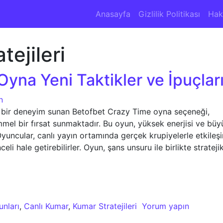
Anasayfa
Gizlilik Politikası
Hak
tejileri
yna Yeni Taktikler ve İpuçlar
n
 bir deneyim sunan Betofbet Crazy Time oyna seçeneği,
mmel bir fırsat sunmaktadır. Bu oyun, yüksek enerjisi ve büy
Oyuncular, canlı yayın ortamında gerçek krupiyelerle etkile
i hale getirebilirler. Oyun, şans unsuru ile birlikte strateji
ime Oyna Yeni Taktikler ve İpuçları
nları
,
Canlı Kumar
,
Kumar Stratejileri
Yorum yapın