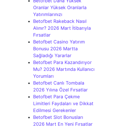
Betofbet Daha Yüksek
Oranlar Yüksek Oranlarla
Yatırımlarınızı
Betofbet Rakeback Nasıl
Alınır? 2026 Mart İtibarıyla
Fırsatlar
Betofbet Casino Yatırım
Bonusu 2026 Martta
Sağladığı Yararlar
Betofbet Para Kazandırıyor
Mu? 2026 Martında Kullanıcı
Yorumları
Betofbet Canlı Tombala
2026 Yılına Özel Fırsatlar
Betofbet Para Çekme
Limitleri Faydaları ve Dikkat
Edilmesi Gerekenler
Betofbet Slot Bonusları
2026 Mart En Yeni Fırsatlar