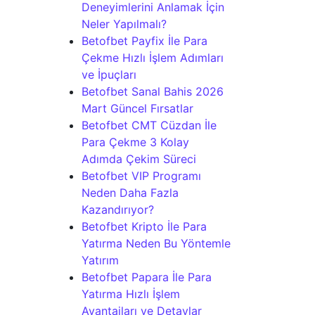
Deneyimlerini Anlamak İçin
Neler Yapılmalı?
Betofbet Payfix İle Para
Çekme Hızlı İşlem Adımları
ve İpuçları
Betofbet Sanal Bahis 2026
Mart Güncel Fırsatlar
Betofbet CMT Cüzdan İle
Para Çekme 3 Kolay
Adımda Çekim Süreci
Betofbet VIP Programı
Neden Daha Fazla
Kazandırıyor?
Betofbet Kripto İle Para
Yatırma Neden Bu Yöntemle
Yatırım
Betofbet Papara İle Para
Yatırma Hızlı İşlem
Avantajları ve Detaylar