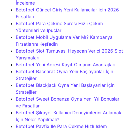
İnceleme
Betofbet Güncel Giriş Yeni Kullanıcılar için 2026
Fırsatları
Betofbet Para Çekme Süresi Hızlı Çekim
Yöntemleri ve İpuçları
Betofbet Mobil Uygulama Var Mı? Kampanya
Fırsatlarını Keşfedin
Betofbet Slot Turnuvası Heyecan Verici 2026 Slot
Yarışmaları
Betofbet Yeni Adresi Kayıt Olmanın Avantajları
Betofbet Baccarat Oyna Yeni Başlayanlar İçin
Stratejiler
Betofbet Blackjack Oyna Yeni Başlayanlar İçin
Stratejiler
Betofbet Sweet Bonanza Oyna Yeni Yıl Bonusları
ve Fırsatlar
Betofbet Şikayet Kullanıcı Deneyimlerini Anlamak
İçin Neler Yapılmalı?
Betofbet Payfix İle Para Çekme Hızlı İşlem