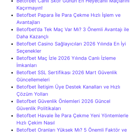
Betofbet Canlı Skor Günün En Heyecanlı Maçlarını
Kaçırmayın!
Betofbet Papara İle Para Çekme Hızlı İşlem ve
Avantajları
Betofbet’da Tek Maç Var Mı? 3 Önemli Avantajı ile
Daha Kazançlı
Betofbet Casino Sağlayıcıları 2026 Yılında En İyi
Seçenekler
Betofbet Maç İzle 2026 Yılında Canlı İzleme
İmkanları
Betofbet SSL Sertifikası 2026 Mart Güvenlik
Güncellemeleri
Betofbet İletişim Üye Destek Kanalları ve Hızlı
Çözüm Yolları
Betofbet Güvenlik Önlemleri 2026 Güncel
Güvenlik Politikaları
Betofbet Havale İle Para Çekme Yeni Yöntemlerle
Hızlı Çekim Nasıl
Betofbet Oranları Yüksek Mı? 5 Önemli Faktör ve