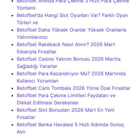
Betofbet Aninda Para Çekme 3 Hızlı Para Çekme
Yöntemi
Betofbet’da Hangi Slot Oyunları Var? Farklı Oyun
Türleri ve
Betofbet Daha Yüksek Oranlar Yüksek Oranlarla
Yatırımlarınızı
Betofbet Rakeback Nasıl Alınır? 2026 Mart
İtibarıyla Fırsatlar
Betofbet Casino Yatırım Bonusu 2026 Martta
Sağladığı Yararlar
Betofbet Para Kazandırıyor Mu? 2026 Martında
Kullanıcı Yorumları
Betofbet Canlı Tombala 2026 Yılına Özel Fırsatlar
Betofbet Para Çekme Limitleri Faydaları ve
Dikkat Edilmesi Gerekenler
Betofbet Slot Bonusları 2026 Mart En Yeni
Fırsatlar
Betofbet Banka Havalesi 5 Hızlı Adımda Sonuç
Alın