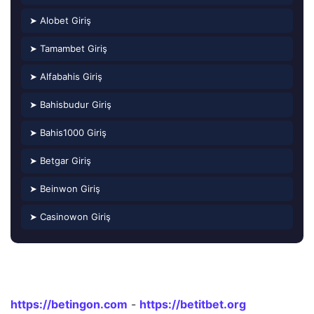
➤ Alobet Giriş
➤ Tamambet Giriş
➤ Alfabahis Giriş
➤ Bahisbudur Giriş
➤ Bahis1000 Giriş
➤ Betgar Giriş
➤ Beinwon Giriş
➤ Casinowon Giriş
https://betingon.com
-
https://betitbet.org