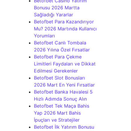
Betofbet Casino Yatırım
Bonusu 2026 Martta
Sağladığı Yararlar
Betofbet Para Kazandırıyor
Mu? 2026 Martında Kullanıcı
Yorumları
Betofbet Canlı Tombala
2026 Yılına Özel Fırsatlar
Betofbet Para Çekme
Limitleri Faydaları ve Dikkat
Edilmesi Gerekenler
Betofbet Slot Bonusları
2026 Mart En Yeni Fırsatlar
Betofbet Banka Havalesi 5
Hızlı Adımda Sonuç Alın
Betofbet Tek Maça Bahis
Yap 2026 Mart Bahis
İpuçları ve Stratejiler
Betofbet İlk Yatırım Bonusu