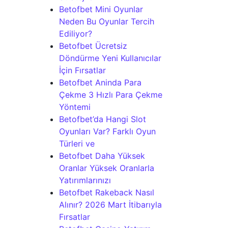
Betofbet Mini Oyunlar
Neden Bu Oyunlar Tercih
Ediliyor?
Betofbet Ücretsiz
Döndürme Yeni Kullanıcılar
İçin Fırsatlar
Betofbet Aninda Para
Çekme 3 Hızlı Para Çekme
Yöntemi
Betofbet’da Hangi Slot
Oyunları Var? Farklı Oyun
Türleri ve
Betofbet Daha Yüksek
Oranlar Yüksek Oranlarla
Yatırımlarınızı
Betofbet Rakeback Nasıl
Alınır? 2026 Mart İtibarıyla
Fırsatlar