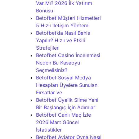
Var Mı? 2026 İlk Yatırım
Bonusu
Betofbet Müşteri Hizmetleri
5 Hızlı İletişim Yöntemi
Betofbet’da Nasıl Bahis
Yapılır? Hızlı ve Etkili
Stratejiler
Betofbet Casino İncelemesi
Neden Bu Kasaoyu
Seçmelisiniz?
Betofbet Sosyal Medya
Hesapları Üyelere Sunulan
Fırsatlar ve
Betofbet Üyelik Silme Yeni
Bir Başlangıç İçin Adımlar
Betofbet Canlı Maç İzle
2026 Mart Güncel
İstatistikler
Betofbet Aviator Oyna Nasıl