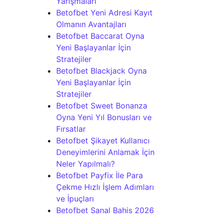
Yarışmaları
Betofbet Yeni Adresi Kayıt
Olmanın Avantajları
Betofbet Baccarat Oyna
Yeni Başlayanlar İçin
Stratejiler
Betofbet Blackjack Oyna
Yeni Başlayanlar İçin
Stratejiler
Betofbet Sweet Bonanza
Oyna Yeni Yıl Bonusları ve
Fırsatlar
Betofbet Şikayet Kullanıcı
Deneyimlerini Anlamak İçin
Neler Yapılmalı?
Betofbet Payfix İle Para
Çekme Hızlı İşlem Adımları
ve İpuçları
Betofbet Sanal Bahis 2026