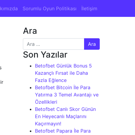
kımızda
Sorumlu Oyun Politikası
İletişim
Ara
Arama:
Son Yazılar
Betofbet Günlük Bonus 5
s
Kazançlı Fırsat ile Daha
a
Fazla Eğlence
ir
Betofbet Bitcoin İle Para
Yatırma 3 Temel Avantajı ve
Özellikleri
Betofbet Canlı Skor Günün
En Heyecanlı Maçlarını
Kaçırmayın!
Betofbet Papara İle Para