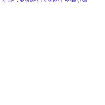
iği
,
Kimlik doğrulama
,
Online bahis
Yorum yapın