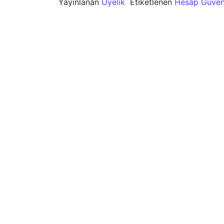
Yayınlanan
Üyelik
Etiketlenen
Hesap Güvenl