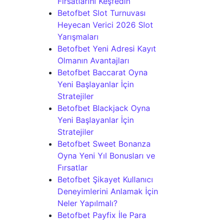
Fırsatlarını Keşfedin
Betofbet Slot Turnuvası
Heyecan Verici 2026 Slot
Yarışmaları
Betofbet Yeni Adresi Kayıt
Olmanın Avantajları
Betofbet Baccarat Oyna
Yeni Başlayanlar İçin
Stratejiler
Betofbet Blackjack Oyna
Yeni Başlayanlar İçin
Stratejiler
Betofbet Sweet Bonanza
Oyna Yeni Yıl Bonusları ve
Fırsatlar
Betofbet Şikayet Kullanıcı
Deneyimlerini Anlamak İçin
Neler Yapılmalı?
Betofbet Payfix İle Para