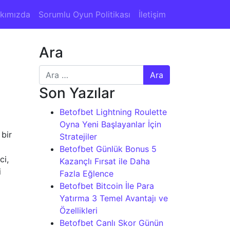
kımızda
Sorumlu Oyun Politikası
İletişim
Ara
Arama:
Son Yazılar
Betofbet Lightning Roulette
Oyna Yeni Başlayanlar İçin
 bir
Stratejiler
Betofbet Günlük Bonus 5
ci,
Kazançlı Fırsat ile Daha
i
Fazla Eğlence
Betofbet Bitcoin İle Para
Yatırma 3 Temel Avantajı ve
Özellikleri
Betofbet Canlı Skor Günün