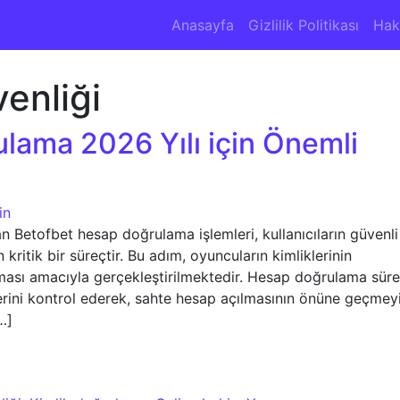
Anasayfa
Gizlilik Politikası
Hak
enliği
lama 2026 Yılı için Önemli
in
 Betofbet hesap doğrulama işlemleri, kullanıcıların güvenli
kritik bir süreçtir. Bu adım, oyuncuların kimliklerinin
ası amacıyla gerçekleştirilmektedir. Hesap doğrulama süre
gilerini kontrol ederek, sahte hesap açılmasının önüne geçmey
…]
Doğrulama 2026 Yılı için Önemli Adımlar