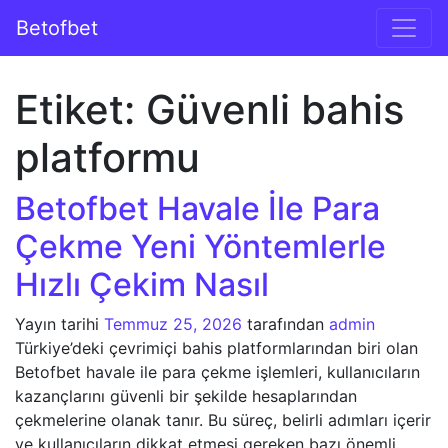
İçeriğe geç
Betofbet
Ana gezinti
Etiket:
Güvenli bahis
platformu
Betofbet Havale İle Para
Çekme Yeni Yöntemlerle
Hızlı Çekim Nasıl
Yayın tarihi
Temmuz 25, 2026
tarafından
admin
Türkiye’deki çevrimiçi bahis platformlarından biri olan
Betofbet havale ile para çekme işlemleri, kullanıcıların
kazançlarını güvenli bir şekilde hesaplarından
çekmelerine olanak tanır. Bu süreç, belirli adımları içerir
ve kullanıcıların dikkat etmesi gereken bazı önemli