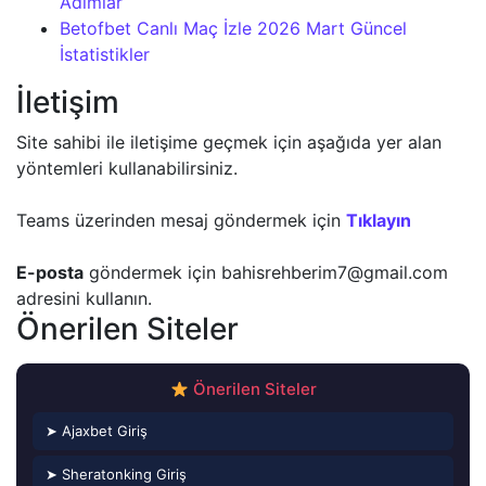
Adımlar
Betofbet Canlı Maç İzle 2026 Mart Güncel
İstatistikler
İletişim
Site sahibi ile iletişime geçmek için aşağıda yer alan
yöntemleri kullanabilirsiniz.
Teams üzerinden mesaj göndermek için
Tıklayın
E-posta
göndermek için
bahisrehberim7@gmail.com
adresini kullanın.
Önerilen Siteler
Önerilen Siteler
➤ Ajaxbet Giriş
➤ Sheratonking Giriş