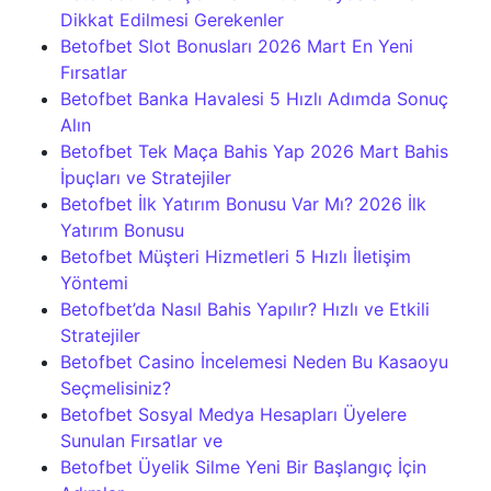
Dikkat Edilmesi Gerekenler
Betofbet Slot Bonusları 2026 Mart En Yeni
Fırsatlar
Betofbet Banka Havalesi 5 Hızlı Adımda Sonuç
Alın
Betofbet Tek Maça Bahis Yap 2026 Mart Bahis
İpuçları ve Stratejiler
Betofbet İlk Yatırım Bonusu Var Mı? 2026 İlk
Yatırım Bonusu
Betofbet Müşteri Hizmetleri 5 Hızlı İletişim
Yöntemi
Betofbet’da Nasıl Bahis Yapılır? Hızlı ve Etkili
Stratejiler
Betofbet Casino İncelemesi Neden Bu Kasaoyu
Seçmelisiniz?
Betofbet Sosyal Medya Hesapları Üyelere
Sunulan Fırsatlar ve
Betofbet Üyelik Silme Yeni Bir Başlangıç İçin