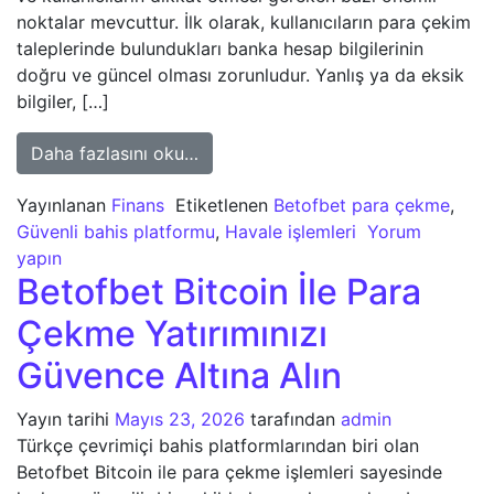
noktalar mevcuttur. İlk olarak, kullanıcıların para çekim
taleplerinde bulundukları banka hesap bilgilerinin
doğru ve güncel olması zorunludur. Yanlış ya da eksik
bilgiler, […]
from Betofbet Havale İle Para Çekm
Daha fazlasını oku…
Yayınlanan
Finans
Etiketlenen
Betofbet para çekme
,
Güvenli bahis platformu
,
Havale işlemleri
Yorum
yapın
Betofbet Bitcoin İle Para
Çekme Yatırımınızı
Güvence Altına Alın
Yayın tarihi
Mayıs 23, 2026
tarafından
admin
Türkçe çevrimiçi bahis platformlarından biri olan
Betofbet Bitcoin ile para çekme işlemleri sayesinde