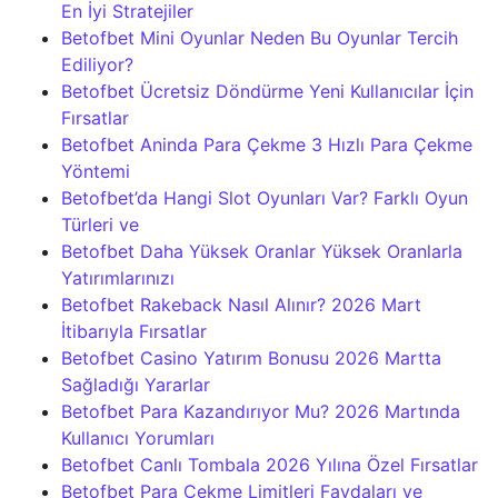
En İyi Stratejiler
Betofbet Mini Oyunlar Neden Bu Oyunlar Tercih
Ediliyor?
Betofbet Ücretsiz Döndürme Yeni Kullanıcılar İçin
Fırsatlar
Betofbet Aninda Para Çekme 3 Hızlı Para Çekme
Yöntemi
Betofbet’da Hangi Slot Oyunları Var? Farklı Oyun
Türleri ve
Betofbet Daha Yüksek Oranlar Yüksek Oranlarla
Yatırımlarınızı
Betofbet Rakeback Nasıl Alınır? 2026 Mart
İtibarıyla Fırsatlar
Betofbet Casino Yatırım Bonusu 2026 Martta
Sağladığı Yararlar
Betofbet Para Kazandırıyor Mu? 2026 Martında
Kullanıcı Yorumları
Betofbet Canlı Tombala 2026 Yılına Özel Fırsatlar
Betofbet Para Çekme Limitleri Faydaları ve