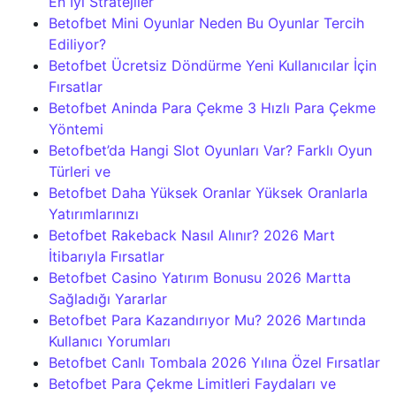
En İyi Stratejiler
Betofbet Mini Oyunlar Neden Bu Oyunlar Tercih
Ediliyor?
Betofbet Ücretsiz Döndürme Yeni Kullanıcılar İçin
Fırsatlar
Betofbet Aninda Para Çekme 3 Hızlı Para Çekme
Yöntemi
Betofbet’da Hangi Slot Oyunları Var? Farklı Oyun
Türleri ve
Betofbet Daha Yüksek Oranlar Yüksek Oranlarla
Yatırımlarınızı
Betofbet Rakeback Nasıl Alınır? 2026 Mart
İtibarıyla Fırsatlar
Betofbet Casino Yatırım Bonusu 2026 Martta
Sağladığı Yararlar
Betofbet Para Kazandırıyor Mu? 2026 Martında
Kullanıcı Yorumları
Betofbet Canlı Tombala 2026 Yılına Özel Fırsatlar
Betofbet Para Çekme Limitleri Faydaları ve