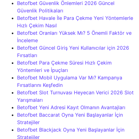
Betofbet Güvenlik Önlemleri 2026 Güncel
Güvenlik Politikaları
Betofbet Havale İle Para Çekme Yeni Yöntemlerle
Hızlı Çekim Nasıl
Betofbet Oranları Yüksek Mı? 5 Önemli Faktör ve
İnceleme
Betofbet Güncel Giriş Yeni Kullanıcılar için 2026
Fırsatları
Betofbet Para Çekme Süresi Hızlı Çekim
Yöntemleri ve İpuçları
Betofbet Mobil Uygulama Var Mı? Kampanya
Fırsatlarını Keşfedin
Betofbet Slot Turnuvası Heyecan Verici 2026 Slot
Yarışmaları
Betofbet Yeni Adresi Kayıt Olmanın Avantajları
Betofbet Baccarat Oyna Yeni Başlayanlar İçin
Stratejiler
Betofbet Blackjack Oyna Yeni Başlayanlar İçin
Stratejiler