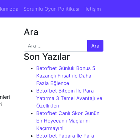
kımızda
Sorumlu Oyun Politikası
İletişim
Ara
Arama:
Son Yazılar
Betofbet Günlük Bonus 5
Kazançlı Fırsat ile Daha
a
Fazla Eğlence
Betofbet Bitcoin İle Para
mleri
Yatırma 3 Temel Avantajı ve
i
Özellikleri
Betofbet Canlı Skor Günün
En Heyecanlı Maçlarını
Kaçırmayın!
Betofbet Papara İle Para