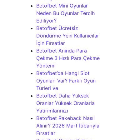
Betofbet Mini Oyunlar
Neden Bu Oyunlar Tercih
Ediliyor?
Betofbet Ücretsiz
Döndürme Yeni Kullanıcılar
İçin Fırsatlar
Betofbet Aninda Para
Çekme 3 Hızlı Para Çekme
Yöntemi
Betofbet’da Hangi Slot
Oyunları Var? Farklı Oyun
Türleri ve
Betofbet Daha Yüksek
Oranlar Yüksek Oranlarla
Yatırımlarınızı
Betofbet Rakeback Nasıl
Alınır? 2026 Mart İtibarıyla
Fırsatlar