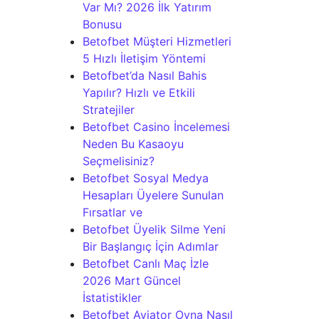
Var Mı? 2026 İlk Yatırım
Bonusu
Betofbet Müşteri Hizmetleri
5 Hızlı İletişim Yöntemi
Betofbet’da Nasıl Bahis
Yapılır? Hızlı ve Etkili
Stratejiler
Betofbet Casino İncelemesi
Neden Bu Kasaoyu
Seçmelisiniz?
Betofbet Sosyal Medya
Hesapları Üyelere Sunulan
Fırsatlar ve
Betofbet Üyelik Silme Yeni
Bir Başlangıç İçin Adımlar
Betofbet Canlı Maç İzle
2026 Mart Güncel
İstatistikler
Betofbet Aviator Oyna Nasıl