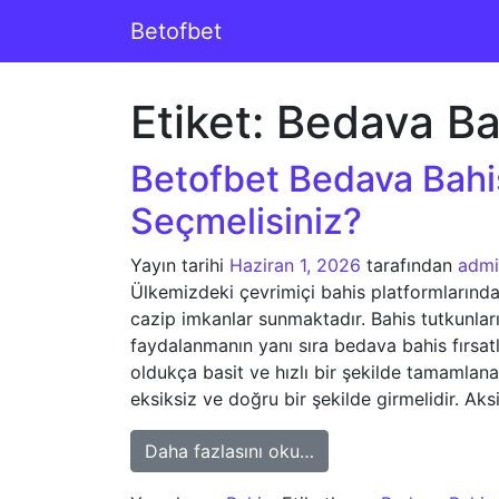
İçeriğe geç
Betofbet
Ana gezinti
Etiket:
Bedava Ba
Betofbet Bedava Bahi
Seçmelisiniz?
Yayın tarihi
Haziran 1, 2026
tarafından
admi
Ülkemizdeki çevrimiçi bahis platformlarından 
cazip imkanlar sunmaktadır. Bahis tutkunlar
faydalanmanın yanı sıra bedava bahis fırsatl
oldukça basit ve hızlı bir şekilde tamamlanabi
eksiksiz ve doğru bir şekilde girmelidir. Aks
from Betofbet Bedava
Daha fazlasını oku…