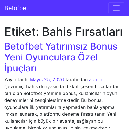
İçeriğe geç
Betofbet
Ana gezinti
Etiket:
Bahis Fırsatları
Betofbet Yatırımsız Bonus
Yeni Oyunculara Özel
İpuçları
Yayın tarihi
Mayıs 25, 2026
tarafından
admin
Çevrimiçi bahis dünyasında dikkat çeken fırsatlardan
biri olan Betofbet yatırımlı bonus, kullanıcıların oyun
deneyimlerini zenginleştirmektedir. Bu bonus,
oyunculara ilk yatırımlarını yapmadan bahis yapma
imkanı sunarak, platformu deneme fırsatı tanır. Yeni
kullanıcılar için büyük bir avantaj sağlayan bu
uygulama, birçok oyuncunun ilgisini çekmektedir.