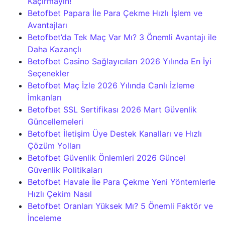
Kaçırmayın!
Betofbet Papara İle Para Çekme Hızlı İşlem ve
Avantajları
Betofbet’da Tek Maç Var Mı? 3 Önemli Avantajı ile
Daha Kazançlı
Betofbet Casino Sağlayıcıları 2026 Yılında En İyi
Seçenekler
Betofbet Maç İzle 2026 Yılında Canlı İzleme
İmkanları
Betofbet SSL Sertifikası 2026 Mart Güvenlik
Güncellemeleri
Betofbet İletişim Üye Destek Kanalları ve Hızlı
Çözüm Yolları
Betofbet Güvenlik Önlemleri 2026 Güncel
Güvenlik Politikaları
Betofbet Havale İle Para Çekme Yeni Yöntemlerle
Hızlı Çekim Nasıl
Betofbet Oranları Yüksek Mı? 5 Önemli Faktör ve
İnceleme