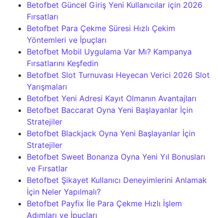
Betofbet Güncel Giriş Yeni Kullanıcılar için 2026
Fırsatları
Betofbet Para Çekme Süresi Hızlı Çekim
Yöntemleri ve İpuçları
Betofbet Mobil Uygulama Var Mı? Kampanya
Fırsatlarını Keşfedin
Betofbet Slot Turnuvası Heyecan Verici 2026 Slot
Yarışmaları
Betofbet Yeni Adresi Kayıt Olmanın Avantajları
Betofbet Baccarat Oyna Yeni Başlayanlar İçin
Stratejiler
Betofbet Blackjack Oyna Yeni Başlayanlar İçin
Stratejiler
Betofbet Sweet Bonanza Oyna Yeni Yıl Bonusları
ve Fırsatlar
Betofbet Şikayet Kullanıcı Deneyimlerini Anlamak
İçin Neler Yapılmalı?
Betofbet Payfix İle Para Çekme Hızlı İşlem
Adımları ve İpuçları