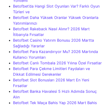
Yöntemi
Betofbet’da Hangi Slot Oyunları Var? Farklı Oyun
Türleri ve
Betofbet Daha Yüksek Oranlar Yüksek Oranlarla
Yatırımlarınızı
Betofbet Rakeback Nasıl Alınır? 2026 Mart
İtibarıyla Fırsatlar
Betofbet Casino Yatırım Bonusu 2026 Martta
Sağladığı Yararlar
Betofbet Para Kazandırıyor Mu? 2026 Martında
Kullanıcı Yorumları
Betofbet Canlı Tombala 2026 Yılına Özel Fırsatlar
Betofbet Para Çekme Limitleri Faydaları ve
Dikkat Edilmesi Gerekenler
Betofbet Slot Bonusları 2026 Mart En Yeni
Fırsatlar
Betofbet Banka Havalesi 5 Hızlı Adımda Sonuç
Alın
Betofbet Tek Maça Bahis Yap 2026 Mart Bahis