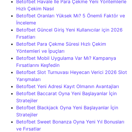
Betofbet Havale İle Para Çekme Yeni Yöntemlerle
Hızlı Çekim Nasıl
Betofbet Oranları Yüksek Mı? 5 Önemli Faktör ve
İnceleme
Betofbet Güncel Giriş Yeni Kullanıcılar için 2026
Fırsatları
Betofbet Para Çekme Süresi Hızlı Çekim
Yöntemleri ve İpuçları
Betofbet Mobil Uygulama Var Mı? Kampanya
Fırsatlarını Keşfedin
Betofbet Slot Turnuvası Heyecan Verici 2026 Slot
Yarışmaları
Betofbet Yeni Adresi Kayıt Olmanın Avantajları
Betofbet Baccarat Oyna Yeni Başlayanlar İçin
Stratejiler
Betofbet Blackjack Oyna Yeni Başlayanlar İçin
Stratejiler
Betofbet Sweet Bonanza Oyna Yeni Yıl Bonusları
ve Fırsatlar