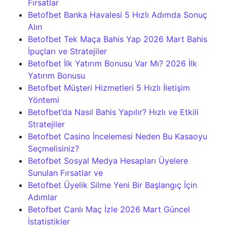
Fırsatlar
Betofbet Banka Havalesi 5 Hızlı Adımda Sonuç
Alın
Betofbet Tek Maça Bahis Yap 2026 Mart Bahis
İpuçları ve Stratejiler
Betofbet İlk Yatırım Bonusu Var Mı? 2026 İlk
Yatırım Bonusu
Betofbet Müşteri Hizmetleri 5 Hızlı İletişim
Yöntemi
Betofbet’da Nasıl Bahis Yapılır? Hızlı ve Etkili
Stratejiler
Betofbet Casino İncelemesi Neden Bu Kasaoyu
Seçmelisiniz?
Betofbet Sosyal Medya Hesapları Üyelere
Sunulan Fırsatlar ve
Betofbet Üyelik Silme Yeni Bir Başlangıç İçin
Adımlar
Betofbet Canlı Maç İzle 2026 Mart Güncel
İstatistikler