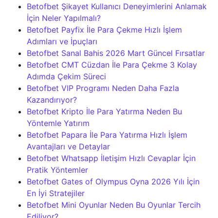
Betofbet Şikayet Kullanıcı Deneyimlerini Anlamak
İçin Neler Yapılmalı?
Betofbet Payfix İle Para Çekme Hızlı İşlem
Adımları ve İpuçları
Betofbet Sanal Bahis 2026 Mart Güncel Fırsatlar
Betofbet CMT Cüzdan İle Para Çekme 3 Kolay
Adımda Çekim Süreci
Betofbet VIP Programı Neden Daha Fazla
Kazandırıyor?
Betofbet Kripto İle Para Yatırma Neden Bu
Yöntemle Yatırım
Betofbet Papara İle Para Yatırma Hızlı İşlem
Avantajları ve Detaylar
Betofbet Whatsapp İletişim Hızlı Cevaplar İçin
Pratik Yöntemler
Betofbet Gates of Olympus Oyna 2026 Yılı İçin
En İyi Stratejiler
Betofbet Mini Oyunlar Neden Bu Oyunlar Tercih
Ediliyor?