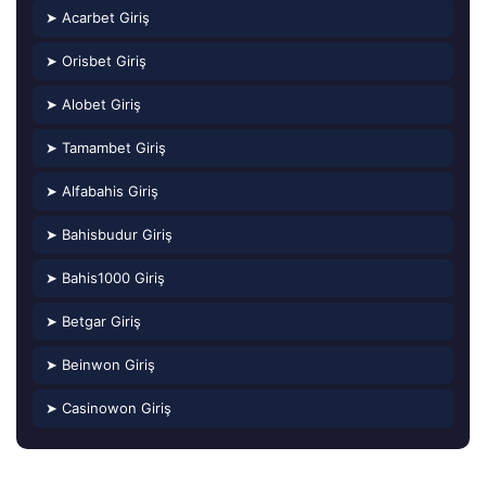
➤ Acarbet Giriş
➤ Orisbet Giriş
➤ Alobet Giriş
➤ Tamambet Giriş
➤ Alfabahis Giriş
➤ Bahisbudur Giriş
➤ Bahis1000 Giriş
➤ Betgar Giriş
➤ Beinwon Giriş
➤ Casinowon Giriş