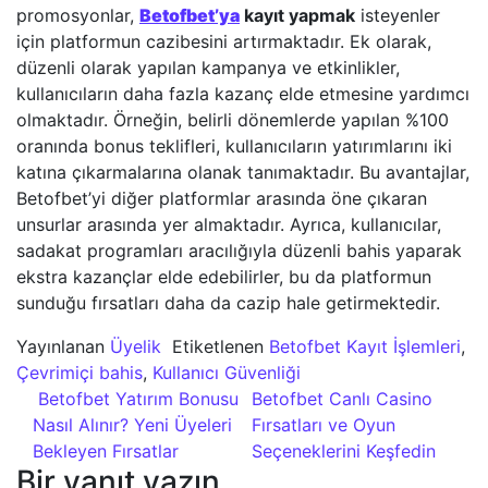
promosyonlar,
Betofbet’ya
kayıt yapmak
isteyenler
için platformun cazibesini artırmaktadır. Ek olarak,
düzenli olarak yapılan kampanya ve etkinlikler,
kullanıcıların daha fazla kazanç elde etmesine yardımcı
olmaktadır. Örneğin, belirli dönemlerde yapılan %100
oranında bonus teklifleri, kullanıcıların yatırımlarını iki
katına çıkarmalarına olanak tanımaktadır. Bu avantajlar,
Betofbet’yi diğer platformlar arasında öne çıkaran
unsurlar arasında yer almaktadır. Ayrıca, kullanıcılar,
sadakat programları aracılığıyla düzenli bahis yaparak
ekstra kazançlar elde edebilirler, bu da platformun
sunduğu fırsatları daha da cazip hale getirmektedir.
Yayınlanan
Üyelik
Etiketlenen
Betofbet Kayıt İşlemleri
,
Çevrimiçi bahis
,
Kullanıcı Güvenliği
Yazı dolaşımı
Betofbet Yatırım Bonusu
Betofbet Canlı Casino
Nasıl Alınır? Yeni Üyeleri
Fırsatları ve Oyun
Bekleyen Fırsatlar
Seçeneklerini Keşfedin
Bir yanıt yazın