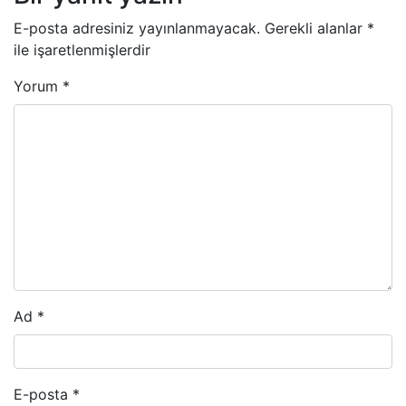
E-posta adresiniz yayınlanmayacak.
Gerekli alanlar
*
ile işaretlenmişlerdir
Yorum
*
Ad
*
E-posta
*