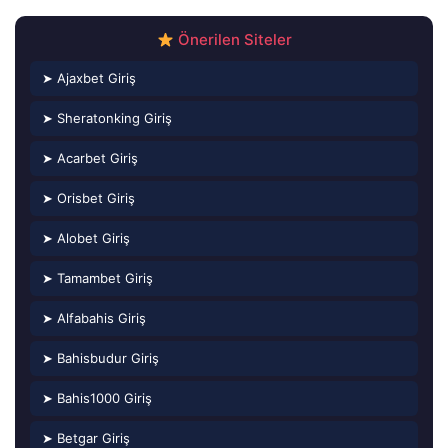
Önerilen Siteler
➤ Ajaxbet Giriş
➤ Sheratonking Giriş
➤ Acarbet Giriş
➤ Orisbet Giriş
➤ Alobet Giriş
➤ Tamambet Giriş
➤ Alfabahis Giriş
➤ Bahisbudur Giriş
➤ Bahis1000 Giriş
➤ Betgar Giriş