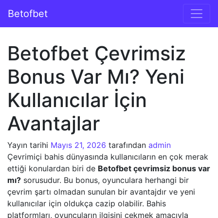
İçeriğe geç
Betofbet
Ana gezinti
Betofbet Çevrimsiz
Bonus Var Mı? Yeni
Kullanıcılar İçin
Avantajlar
Yayın tarihi
Mayıs 21, 2026
tarafından
admin
Çevrimiçi bahis dünyasında kullanıcıların en çok merak
ettiği konulardan biri de
Betofbet çevrimsiz bonus var
mı?
sorusudur. Bu bonus, oyunculara herhangi bir
çevrim şartı olmadan sunulan bir avantajdır ve yeni
kullanıcılar için oldukça cazip olabilir. Bahis
platformları, oyuncuların ilgisini çekmek amacıyla